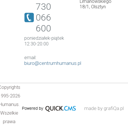
Limanowskiego
730
18/1, Olsztyn
066
600
poniedziałek-piątek
12:30-20:00
email:
biuro@centrumhumanus.pl
Copyrights
1995-2026
Humanus.
made by grafiQa.pl
Wszelkie
prawa