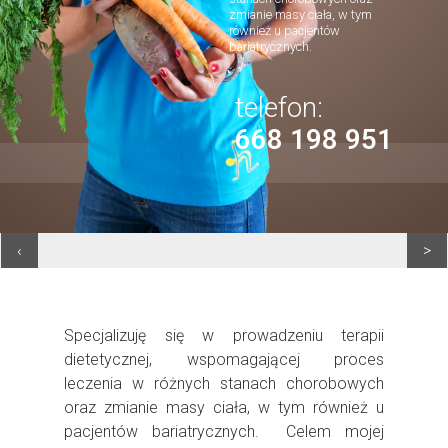
zmianie masy ciała, w tym
również u pacjentów
bariatrycznych.
telefon:
668 198 951
‹
>
Specjalizuję się w prowadzeniu terapii
dietetycznej, wspomagającej proces
leczenia w różnych stanach chorobowych
oraz zmianie masy ciała, w tym również u
pacjentów bariatrycznych. Celem mojej