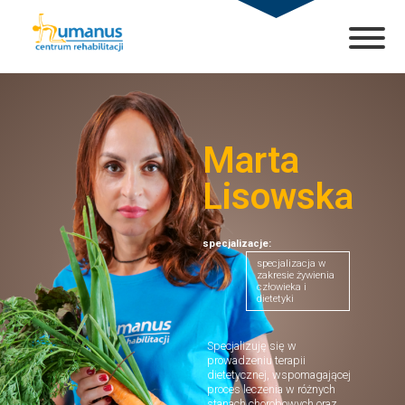
Marta
Lisowska
specjalizacje:
specjalizacja w
zakresie żywienia
człowieka i
dietetyki
Specjalizuję się w
prowadzeniu terapii
dietetycznej, wspomagającej
proces leczenia w różnych
stanach chorobowych oraz