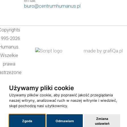
email:
biuro@centrumhumanus.pl
Copyrights
1995-2026
Humanus.
made by grafiQa.pl
Wszelkie
prawa
astrzeżone
Używamy pliki cookie
Używamy plików cookie, aby poprawić jakość przeglądania
naszej witryny, analizować ruch w naszej witrynie i wiedzieć,
skąd pochodzą nasi użytkownicy.
Zmiana
Zgoda
Odmawiam
ustawień