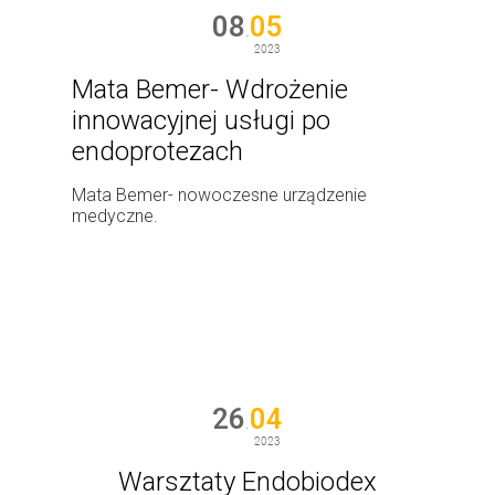
08
05
.
2023
Mata Bemer- Wdrożenie
innowacyjnej usługi po
endoprotezach
Mata Bemer- nowoczesne urządzenie
medyczne.
WIĘCEJ
26
04
.
2023
Warsztaty Endobiodex