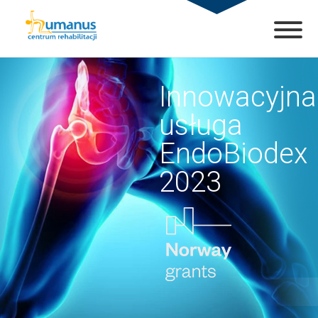
Innowacyjna
usługa
EndoBiodex
2023