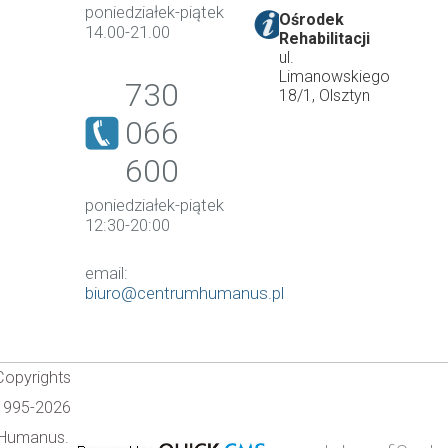
poniedziałek-piątek
Ośrodek
14.00-21.00
Rehabilitacji
ul.
Limanowskiego
730
18/1, Olsztyn
066
600
poniedziałek-piątek
12:30-20:00
email:
biuro@centrumhumanus.pl
Copyrights
1995-2026
Humanus.