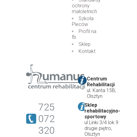
ochrony
małoletnich
Szkoła
Pleców
Profil na
fb
Sklep
Kontakt
Centrum
Rehabilitacji
ul. Kanta 15B;
Olsztyn
725
Sklep
rehabilitacyjno-
072
sportowy
ul.Linki 3/4 lok.9
320
drugie piętro,
Olsztyn