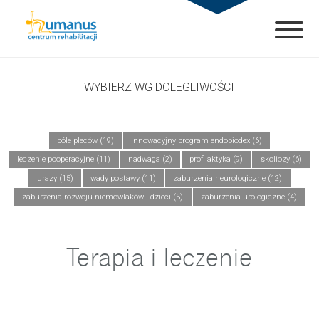
WYBIERZ WG DOLEGLIWOŚCI
bóle pleców (19)
Innowacyjny program endobiodex (6)
leczenie pooperacyjne (11)
nadwaga (2)
profilaktyka (9)
skoliozy (6)
urazy (15)
wady postawy (11)
zaburzenia neurologiczne (12)
zaburzenia rozwoju niemowlaków i dzieci (5)
zaburzenia urologiczne (4)
Terapia i leczenie