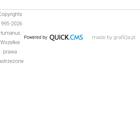
Copyrights
1995-2026
Humanus.
made by grafiQa.pl
Wszelkie
prawa
astrzeżone