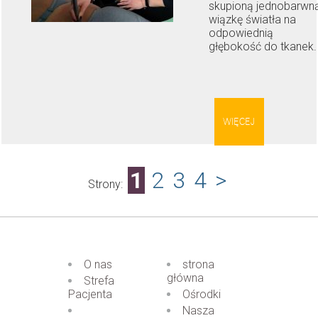
skupioną jednobarwn
wiązkę światła na
odpowiednią
głębokość do tkanek.
WIĘCEJ
1
2
3
4
>
Strony:
O nas
strona
główna
Strefa
Pacjenta
Ośrodki
Nasza