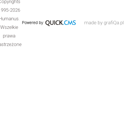
Copyrights
1995-2026
Humanus.
made by grafiQa.pl
Wszelkie
prawa
astrzeżone