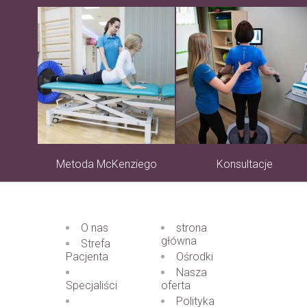
Metoda McKenziego
Konsultacje
O nas
strona
główna
Strefa
Pacjenta
Ośrodki
Nasza
Specjaliści
oferta
Polityka